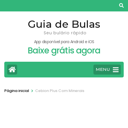
Pular
para
o
Guia de Bulas
conteúdo
Seu bulário rápido
(pressione
App disponível para Android e iOS
Enter)
Baixe grátis agora
MENU
>
Página inicial
Cebion Plus Com Minerais