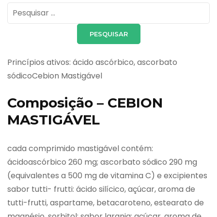
Pesquisar
por:
Princípios ativos: ácido ascórbico, ascorbato
sódicoCebion Mastigável
Composição – CEBION
MASTIGÁVEL
cada comprimido mastigável contém:
ácidoascórbico 260 mg; ascorbato sódico 290 mg
(equivalentes a 500 mg de vitamina C) e excipientes
sabor tutti- frutti: ácido silícico, açúcar, aroma de
tutti-frutti, aspartame, betacaroteno, estearato de
magnésio, sorbitol; sabor laranja: açúcar, aroma de