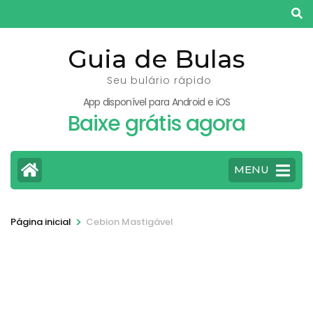
Pular
para
o
Guia de Bulas
conteúdo
Seu bulário rápido
(pressione
App disponível para Android e iOS
Enter)
Baixe grátis agora
MENU
>
Página inicial
Cebion Mastigável