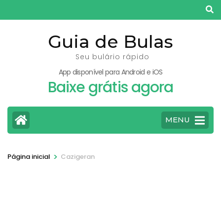
Pular
para
o
Guia de Bulas
conteúdo
Seu bulário rápido
(pressione
App disponível para Android e iOS
Enter)
Baixe grátis agora
MENU
>
Página inicial
Cazigeran