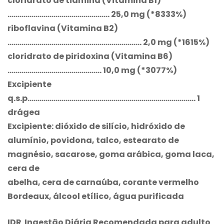
cloridrato de tiamina (Vitamina B1)
…………………………………………… 25,0 mg (*8333%)
riboflavina (Vitamina B2)
…………………………………………………………. 2,0 mg (*1615%)
cloridrato de piridoxina (Vitamina B6)
……………………………………….. 10,0 mg (*3077%)
Excipiente
q.s.p………………………………………………………………………… 1
drágea
Excipiente: dióxido de silício, hidróxido de
alumínio, povidona, talco, estearato de
magnésio, sacarose, goma arábica, goma laca,
cera de
abelha, cera de carnaúba, corante vermelho
Bordeaux, álcool etílico, água purificada
IDR ­ Ingestão Diária Recomendada para adulto