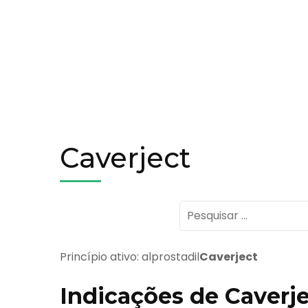
Caverject
Pesquisar
por:
Princípio ativo: alprostadil
Caverject
Indicações de Caverj