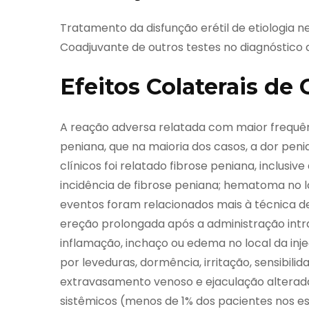
Tratamento da disfunção erétil de etiologia n
Coadjuvante de outros testes no diagnóstico d
Efeitos Colaterais de 
A reação adversa relatada com maior frequên
peniana, que na maioria dos casos, a dor pen
clínicos foi relatado fibrose peniana, inclusiv
incidência de fibrose peniana; hematoma no lo
eventos foram relacionados mais à técnica de 
ereção prolongada após a administração intra
inflamação, inchaço ou edema no local da inj
por leveduras, dormência, irritação, sensibilid
extravasamento venoso e ejaculação alterada
sistêmicos (menos de 1% dos pacientes nos e