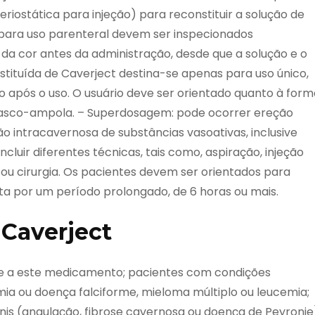
ostática para injeção) para reconstituir a solução de
para uso parenteral devem ser inspecionados
 da cor antes da administração, desde que a solução e o
stituída de Caverject destina-se apenas para uso único,
 após o uso. O usuário deve ser orientado quanto à form
frasco-ampola. – Superdosagem: pode ocorrer ereção
 intracavernosa de substâncias vasoativas, inclusive
cluir diferentes técnicas, tais como, aspiração, injeção
u cirurgia. Os pacientes devem ser orientados para
ta por um período prolongado, de 6 horas ou mais.
 Caverject
de a este medicamento; pacientes com condições
ia ou doença falciforme, mieloma múltiplo ou leucemia;
s (angulação, fibrose cavernosa ou doença de Peyronie