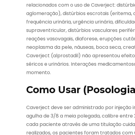
relacionados com o uso de Caverject: distúrb
aglomeração), distúrbios escrotais (eritema,
frequência urinária, urgência urinária, dificul
supraventricular, distúrbios vasculares perifér
reações vasovagais, diaforese, erupções cutân
neoplasma da pele, náuseas, boca seca, creat
Caverject (alprostadil) não apresentou efeito
séricos e urinários. Interações medicamento
momento.
Como Usar (Posologia
Caverject deve ser administrado por injeçã
agulha de 3/8 a meia polegada, calibre entre 
cada paciente através de uma titulação cuida
realizados, os pacientes foram tratados com 