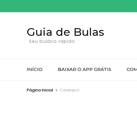
Pular
para
o
Guia de Bulas
conteúdo
(pressione
Seu bulário rápido
Enter)
INÍCIO
BAIXAR O APP GRÁTIS
COM
>
Página inicial
Caverject