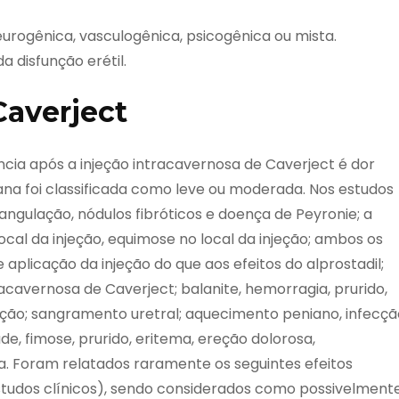
eurogênica, vasculogênica, psicogênica ou mista.
a disfunção erétil.
Caverject
cia após a injeção intracavernosa de Caverject é dor
iana foi classificada como leve ou moderada. Nos estudos
e angulação, nódulos fibróticos e doença de Peyronie; a
cal da injeção, equimose no local da injeção; ambos os
aplicação da injeção do que aos efeitos do alprostadil;
cavernosa de Caverject; balanite, hemorragia, prurido,
eção; sangramento uretral; aquecimento peniano, infecçã
ade, fimose, prurido, eritema, ereção dolorosa,
. Foram relatados raramente os seguintes efeitos
studos clínicos), sendo considerados como possivelment