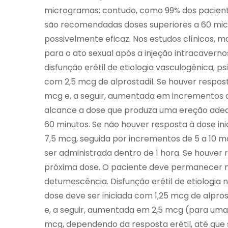
microgramas; contudo, como 99% dos pacien
são recomendadas doses superiores a 60 micr
possivelmente eficaz. Nos estudos clínicos,
para o ato sexual após a injeção intracavernos
disfunção erétil de etiologia vasculogênica, ps
com 2,5 mcg de alprostadil. Se houver respos
mcg e, a seguir, aumentada em incrementos de
alcance a dose que produza uma ereção adequ
60 minutos. Se não houver resposta à dose ini
7,5 mcg, seguida por incrementos de 5 a 10 m
ser administrada dentro de 1 hora. Se houver
próxima dose. O paciente deve permanecer n
detumescência. Disfunção erétil de etiologia
dose deve ser iniciada com 1,25 mcg de alpro
e, a seguir, aumentada em 2,5 mcg (para uma
mcg, dependendo da resposta erétil, até qu