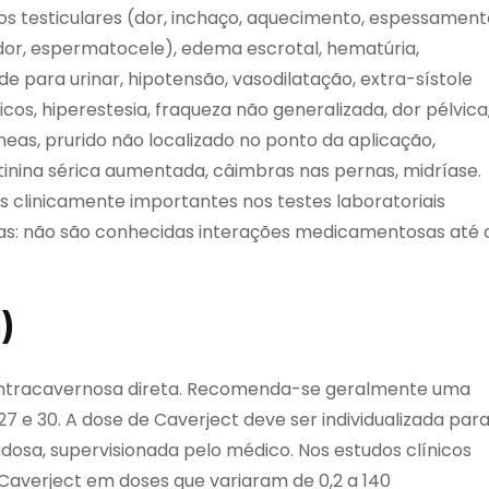
ios testiculares (dor, inchaço, aquecimento, espessament
 dor, espermatocele), edema escrotal, hematúria,
dade para urinar, hipotensão, vasodilatação, extra-sístole
icos, hiperestesia, fraqueza não generalizada, dor pélvica
eas, prurido não localizado no ponto da aplicação,
inina sérica aumentada, câimbras nas pernas, midríase.
s clinicamente importantes nos testes laboratoriais
sas: não são conhecidas interações medicamentosas até 
)
o intracavernosa direta. Recomenda-se geralmente uma
27 e 30. A dose de Caverject deve ser individualizada par
dosa, supervisionada pelo médico. Nos estudos clínicos
Caverject em doses que variaram de 0,2 a 140