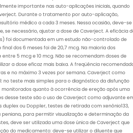
almente importante nas auto-aplicações iniciais, quando
verject. Durante o tratamento por auto-aplicação,
ultório médico a cada 3 meses. Nessa ocasião, deve-se
, se necessário, ajustar a dose de Caverject. A eficácia 
es) foi documentada em um estudo não-controlado de
final dos 6 meses foi de 20,7 mcg. Na maioria dos
e entre 5 mcg e 10 mcg. Não se recomendam doses de
lizar a dose eficaz mais baixa. A freqüência recomendad
oras e no máximo 3 vezes por semana. Caverject como
l: no teste mais simples para o diagnóstico da disfunção
são monitorados quanto à ocorrência de ereção após uma
ões desse teste são o uso de Caverject como adjuvante e
s duplex ou Doppler, testes de retirada com xenônio133,
peniana, para permitir visualização e determinação da
tes, deve ser utilizada uma dose única de Caverject que
ção do medicamento: deve-se utilizar o diluente que