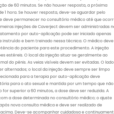
ação de 60 minutos. Se não houver resposta, a próxima
de 1 hora. Se houver resposta, deve-se aguardar pelo
te deve permanecer no consultório médico até que ocor
meiras injeções de Caverject devem ser administradas n
tratamento por auto-aplicação pode ser iniciado apenas
 instruído e bem treinado nessa técnica. O médico deve
tência do paciente para este procedimento. A injeção
s estéreis. O local da injeção situa-se geralmente ao
al do pênis. As veias visíveis devem ser evitadas. O lado
ser alternados; o local da injeção deve sempre ser limpo
lecionada para a terapia por auto-aplicação deve
tória para o ato sexual e mantida por um tempo que não
 for superior a 60 minutos, a dose deve ser reduzida. A
 com a dose determinada no consultório médico; o ajuste
 após nova consulta médica e deve ser realizado de
as acima. Deve-se acompanhar cuidadosa e continuamen