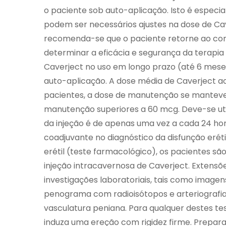
o paciente sob auto-aplicação. Isto é especi
podem ser necessários ajustes na dose de Ca
recomenda-se que o paciente retorne ao cons
determinar a eficácia e segurança da terapia e
Caverject no uso em longo prazo (até 6 mes
auto-aplicação. A dose média de Caverject ao 
pacientes, a dose de manutenção se mantev
manutenção superiores a 60 mcg. Deve-se uti
da injeção é de apenas uma vez a cada 24 h
coadjuvante no diagnóstico da disfunção eréti
erétil (teste farmacológico), os pacientes 
injeção intracavernosa de Caverject. Extens
investigações laboratoriais, tais como imagen
penograma com radioisótopos e arteriografia 
vasculatura peniana. Para qualquer destes tes
induza uma ereção com rigidez firme. Prepara