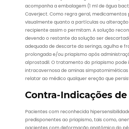
acompanha a embalagem (1 ml de água bacteri
Caverject. Como regra geral, medicamentos 
visualmente quanto a partículas ou alteração
recipiente assim o permitam. A solução recon
devendo o restante da solução ser descartado
adequada de descarte da seringa, agulha e 
prolongada e/ou priapismo após administração
alprostadil. O tratamento do priapismo pode in
intracavernosa de aminas simpatomiméticas o
relatar ao médico qualquer ereção que persis
Contra-Indicações de
Pacientes com reconhecida hipersensibilida
predisponentes ao priapismo, tais como, anem
pacientes com deformação anatômica do pêni