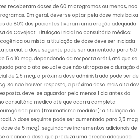
tes receberam doses de 60 microgramas ou menos, não
ogramas. Em geral, deve-se optar pela dose mais baixa
 mais de 80% dos pacientes tiveram uma ereção adequada
a de Caveject. Titulação inicial no consultório médico:
icogênica ou mista: a titulação de dose deve ser iniciada
ta parcial, a dose seguinte pode ser aumentada para 5,0
 5 a 10 mcg, dependendo da resposta erétil, até que se
ada para o ato sexual e que não ultrapasse a duração 
cial de 2,5 mcg, a próxima dose administrada pode ser de
cg. Se não houver resposta, a próxima dose mais alta de
 resposta, deve-se aguardar pelo menos 1 dia antes da
o consultório médico até que ocorra completa
 neurogênica pura (traumatismo medular): a titulação de
stadil. A dose seguinte pode ser aumentada para 2,5 mcg
 dose de 5 mcg), seguindo-se incrementos adicionais de 
e se alcance a dose que produza uma ereção adequada