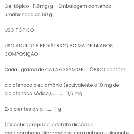
Gel tópico -11,6mg/g – Embalagem contendo
umabisnaga de 60 g.
USO TÓPICO
USO ADULTO E PEDIÁTRICO ACIMA DE
14
ANOS
COMPOSIÇÃO
Cada 1 grama de CATAFLEXYM GEL TÓPICO contém:
diclofenaco dietilamônio (equivalente a 10 mg de
diclofenaco sódico)……………..11,6 mg
Excipientes q.s.p…………..1 g
(álcool isopropílico, edetato dissódico,
metilparabeno, hipromelose, cera autoemulsionante