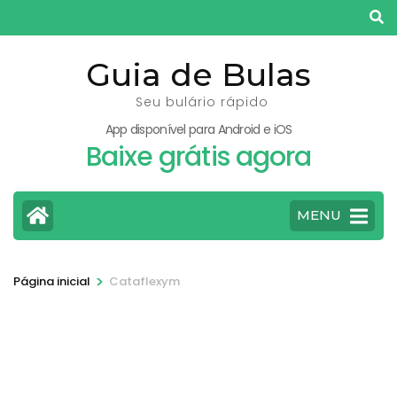
Pular
para
o
Guia de Bulas
conteúdo
Seu bulário rápido
(pressione
App disponível para Android e iOS
Enter)
Baixe grátis agora
MENU
>
Página inicial
Cataflexym