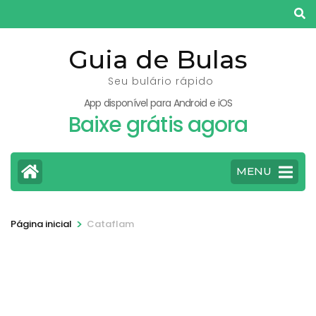
Pular
para
o
Guia de Bulas
conteúdo
Seu bulário rápido
(pressione
App disponível para Android e iOS
Enter)
Baixe grátis agora
MENU
>
Página inicial
Cataflam