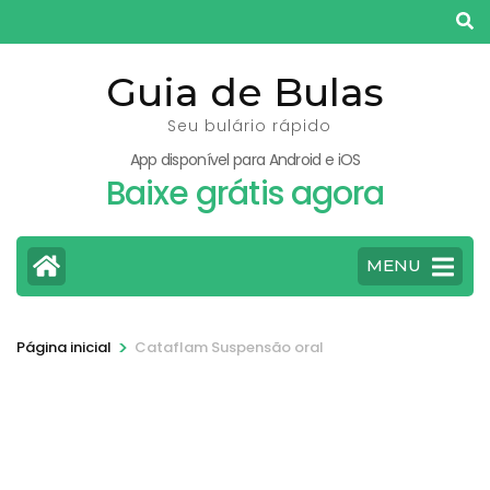
Pular
para
o
Guia de Bulas
conteúdo
Seu bulário rápido
(pressione
App disponível para Android e iOS
Enter)
Baixe grátis agora
MENU
>
Página inicial
Cataflam Suspensão oral