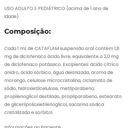
USO ADULTO E PEDIÁTRICO (acima de 1 ano de
idade)
Composição:
Cada 1 mL de CATAFLAM suspensão oral contém 1,8
mg de diclofenaco ácido livre, equivalente a 2,0 mg
de diclofenaco potássico. Excipientes: ácido cítrico
anidro, ácido sórbico, água deionizada, aroma de
morango, celulose microcristalina, ciclamato de
sódio, hidroxietilcelulose, metilparabeno,
propilenoglicol destilado, propilparabeno, estearato
de glicerilpolioxietilenoglicol, sacarina sódica
cristalizada e sorbitol.
Informações ao Paciente