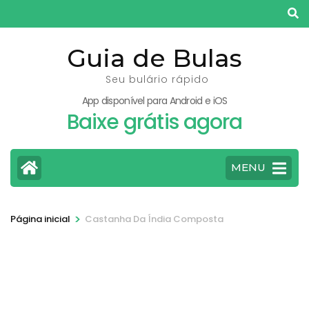
Pular
para
o
Guia de Bulas
conteúdo
Seu bulário rápido
(pressione
App disponível para Android e iOS
Enter)
Baixe grátis agora
MENU
>
Página inicial
Castanha Da Índia Composta