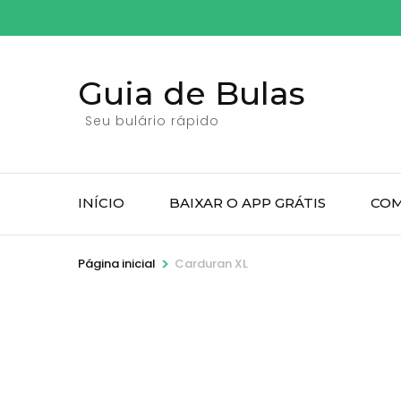
Pular
para
o
Guia de Bulas
conteúdo
(pressione
Seu bulário rápido
Enter)
INÍCIO
BAIXAR O APP GRÁTIS
COM
>
Página inicial
Carduran XL