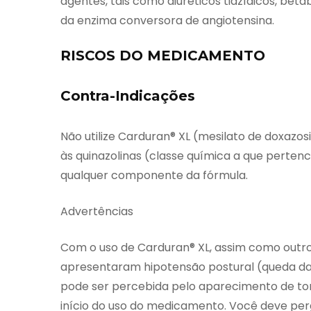
agentes, tais como diuréticos tiazídicos, bet
da enzima conversora de angiotensina.
RISCOS DO MEDICAMENTO
Contra-Indicações
Não utilize Carduran® XL (mesilato de doxazosi
às quinazolinas (classe química a que pertenc
qualquer componente da fórmula.
Advertências
Com o uso de Carduran® XL, assim como outr
apresentaram hipotensão postural (queda da
pode ser percebida pelo aparecimento de to
início do uso do medicamento. Você deve per