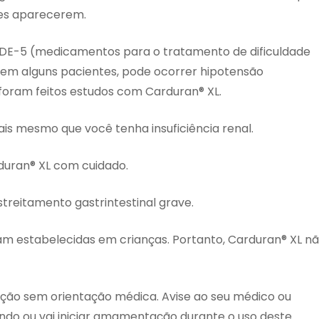
les aparecerem.
 PDE-5 (medicamentos para o tratamento de dificuldade
, em alguns pacientes, pode ocorrer hipotensão
 foram feitos estudos com Carduran® XL.
ais mesmo que você tenha insuficiência renal.
rduran® XL com cuidado.
treitamento gastrintestinal grave.
am estabelecidas em crianças. Portanto, Carduran® XL n
ção sem orientação médica. Avise ao seu médico ou
ndo ou vai iniciar amamentação durante o uso deste