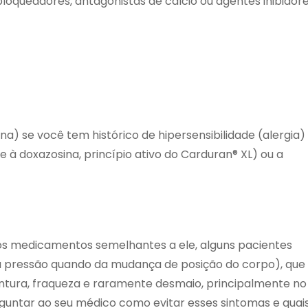
abloqueadores, antagonistas de cálcio ou agentes inibidor
na) se você tem histórico de hipersensibilidade (alergia)
e à doxazosina, princípio ativo do Carduran® XL) ou a
os medicamentos semelhantes a ele, alguns pacientes
 pressão quando da mudança de posição do corpo), que
ntura, fraqueza e raramente desmaio, principalmente no
guntar ao seu médico como evitar esses sintomas e quai