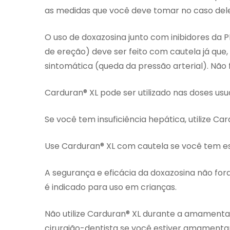
as medidas que você deve tomar no caso de
O uso de doxazosina junto com inibidores da
de ereção) deve ser feito com cautela já que
sintomática (queda da pressão arterial). Não
Carduran® XL pode ser utilizado nas doses usu
Se você tem insuficiência hepática, utilize Ca
Use Carduran® XL com cautela se você tem es
A segurança e eficácia da doxazosina não for
é indicado para uso em crianças.
Não utilize Carduran® XL durante a amamenta
cirurgião-dentista se você estiver amamenta