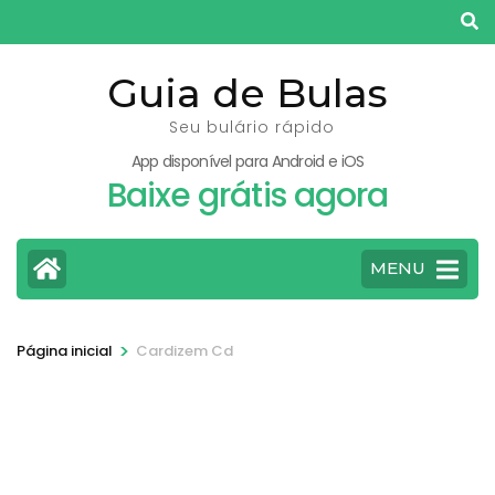
Pular
para
o
Guia de Bulas
conteúdo
Seu bulário rápido
(pressione
App disponível para Android e iOS
Enter)
Baixe grátis agora
MENU
>
Página inicial
Cardizem Cd