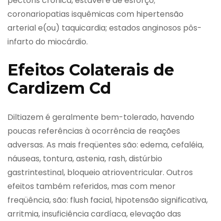
pectoris crônica, estável e de esforço;
coronariopatias isquêmicas com hipertensão
arterial e(ou) taquicardia; estados anginosos pôs-
infarto do miocárdio.
Efeitos Colaterais de
Cardizem Cd
Diltiazem é geralmente bem-tolerado, havendo
poucas referências à ocorrência de reações
adversas. As mais freqüentes são: edema, cefaléia,
náuseas, tontura, astenia, rash, distúrbio
gastrintestinal, bloqueio atrioventricular. Outros
efeitos também referidos, mas com menor
freqüência, são: flush facial, hipotensão significativa,
arritmia, insuficiência cardíaca, elevação das