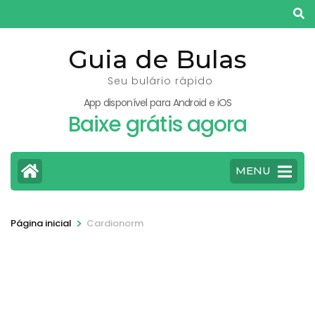
Pular
para
o
Guia de Bulas
conteúdo
Seu bulário rápido
(pressione
App disponível para Android e iOS
Enter)
Baixe grátis agora
MENU
>
Página inicial
Cardionorm