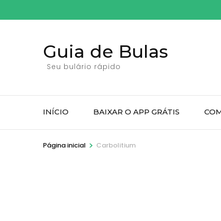
Pular
para
o
Guia de Bulas
conteúdo
(pressione
Seu bulário rápido
Enter)
INÍCIO
BAIXAR O APP GRÁTIS
COM
>
Página inicial
Carbolitium