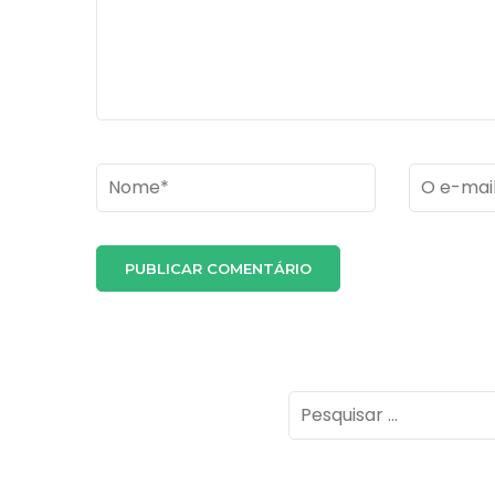
Name
*
Email
*
Pesquisar
por: