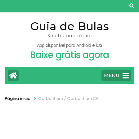
Pular
para
o
Guia de Bulas
conteúdo
Seu bulário rápido
(pressione
App disponível para Android e iOS
Enter)
Baixe grátis agora
MENU
>
Página inicial
Carbolitium / Carbolitium CR