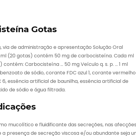
steína Gotas
 via de administração e apresentação Solução Oral
1 ml (20 gotas) contém 50 mg de carbocisteína. Cada ml
 contém: Carbocisteína … 50 mg Veículo q. s. p. … 1 ml
co, benzoato de sódio, corante FDC azul 1, corante vermelho
essência artificial de baunilha, essência artificial de
ido de sódio e água filtrada.
dicações
omo mucolítico e fluidificante das secreções, nas afecçõe
de a presença de secreção viscosa e/ou abundante seja 