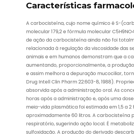
Características farmacol
A carbocisteína, cujo nome químico é S-(carb
molecular 179,2 e fórmula molecular C5H9N
de ação da carbocisteína ainda não foi total
relacionada à regulação da viscosidade das s
animais e em humanos demonstram que a carb
aumentando, proporcionalmente, a produção de
e assim melhora a depuração mucociliar, torn
Drug Intell Clin Pharm 22:603-8, 1988). Prop
absorvida após a administração oral. As conc
horas após a administração e, após uma dose d
meia-vida plasmática foi estimada em 1,5 a 2 
aproximadamente 60 litros. A carbocisteína 
respiratório, sugerindo ação local. É metabol
sulfoxidação. A produção do derivado descar