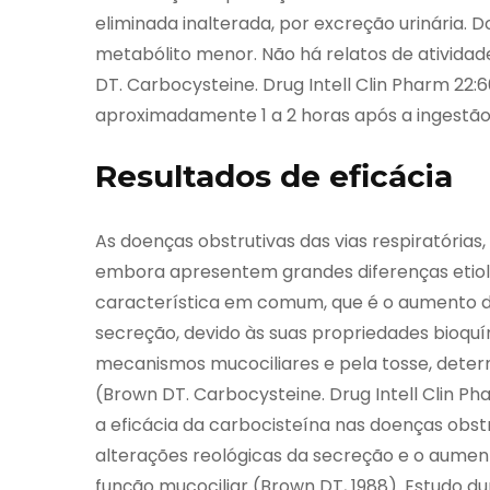
eliminada inalterada, por excreção urinária. 
metabólito menor. Não há relatos de ativida
DT. Carbocysteine. Drug Intell Clin Pharm 22:60
aproximadamente 1 a 2 horas após a ingestão
Resultados de eficácia
As doenças obstrutivas das vias respiratórias,
embora apresentem grandes diferenças etiol
característica em comum, que é o aumento d
secreção, devido às suas propriedades bioquím
mecanismos mucociliares e pela tosse, dete
(Brown DT. Carbocysteine. Drug Intell Clin P
a eficácia da carbocisteína nas doenças obstr
alterações reológicas da secreção e o aumen
função mucociliar (Brown DT, 1988). Estudo 