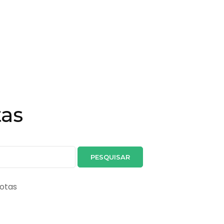
tas
Gotas