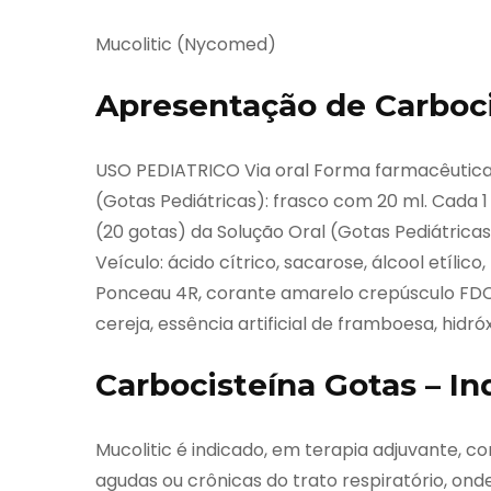
Mucolitic (Nycomed)
Apresentação de Carboci
USO PEDIATRICO Via oral Forma farmacêutica,
(Gotas Pediátricas): frasco com 20 ml. Cada 
(20 gotas) da Solução Oral (Gotas Pediátricas)
Veículo: ácido cítrico, sacarose, álcool etíli
Ponceau 4R, corante amarelo crepúsculo FDC 6, 
cereja, essência artificial de framboesa, hidróx
Carbocisteína Gotas – In
Mucolitic é indicado, em terapia adjuvante, c
agudas ou crônicas do trato respiratório, on