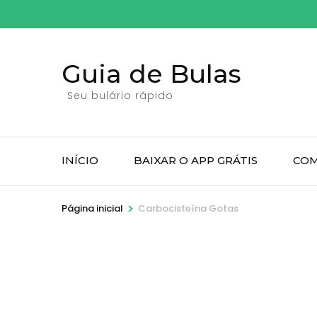
Pular
para
o
Guia de Bulas
conteúdo
(pressione
Seu bulário rápido
Enter)
INÍCIO
BAIXAR O APP GRÁTIS
COM
>
Página inicial
Carbocisteína Gotas