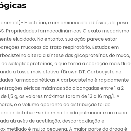
ógicas
oximetil)-1-cisteína, é um aminoácido dibásico, de peso
O4S. Propriedades farmacodinâmicas O exato mecanismo
mente elucidado. No entanto, sua ação parece estar
ecreções mucosas do trato respiratório. Estudos em
ocisteína altera a síntese das glicoproteínas do muco,
 sialoglicoproteínas, o que torna a secreção mais fluid
ando a tosse mais efetiva. (Brown DT. Carbocysteine.
riedades farmacocinéticas A carbocisteína é rapidamente
entrações séricas máximas são alcançadas entre 1 a 2
e 1,5 g, os valores máximos foram de 13 a 16 mg/l. A
horas, e o volume aparente de distribuição foi de
parece distribuir-se bem no tecido pulmonar e no muco
izada através de acetilação, descarboxilação e
boximetilado é muito pequena. A maior parte da droga é