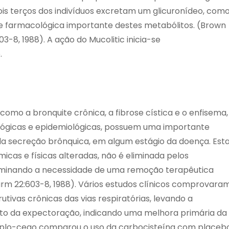
Dois terços dos indivíduos excretam um glicuronídeo, com
de farmacológica importante destes metabólitos. (Brown
3-8, 1988). A ação do Mucolitic inicia-se
.
 como a bronquite crônica, a fibrose cística e o enfisema,
ógicas e epidemiológicas, possuem uma importante
a secreção brônquica, em algum estágio da doença. Est
icas e físicas alteradas, não é eliminada pelos
rminando a necessidade de uma remoção terapêutica
harm 22:603-8, 1988). Vários estudos clínicos comprovara
utivas crônicas das vias respiratórias, levando a
to da expectoração, indicando uma melhora primária da
duplo-cego comparou o uso da carbocisteína com placeb