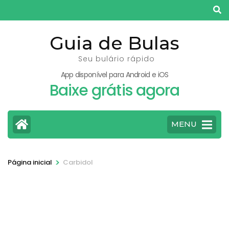
Pular
para
o
Guia de Bulas
conteúdo
Seu bulário rápido
(pressione
App disponível para Android e iOS
Enter)
Baixe grátis agora
MENU
>
Página inicial
Carbidol