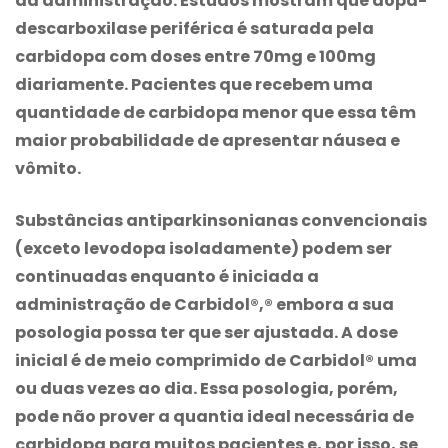
da administração. Estudos mostram que dopa-
descarboxilase periférica é saturada pela
carbidopa com doses entre 70mg e 100mg
diariamente. Pacientes que recebem uma
quantidade de carbidopa menor que essa têm
maior probabilidade de apresentar náusea e
vômito.
Substâncias antiparkinsonianas convencionais
(exceto levodopa isoladamente) podem ser
continuadas enquanto é iniciada a
administração de Carbidol®,® embora a sua
posologia possa ter que ser ajustada. A dose
inicial é de meio comprimido de Carbidol® uma
ou duas vezes ao dia. Essa posologia, porém,
pode não prover a quantia ideal necessária de
carbidopa para muitos pacientes e, por isso, se