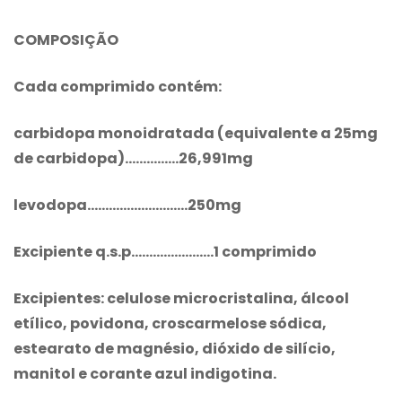
COMPOSIÇÃO
Cada comprimido contém:
carbidopa monoidratada (equivalente a 25mg
de carbidopa)……………26,991mg
levodopa……………………….250mg
Excipiente q.s.p…………………..1 comprimido
Excipientes: celulose microcristalina, álcool
etílico, povidona, croscarmelose sódica,
estearato de magnésio, dióxido de silício,
manitol e corante azul indigotina.