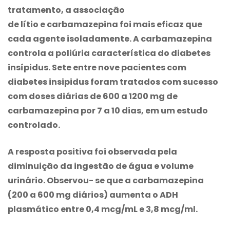
tratamento, a associação
de lítio e
carbamazepina
foi mais eficaz que
cada agente isoladamente. A
carbamazepina
controla a poliúria característica do diabetes
insípidus. Sete entre nove pacientes com
diabetes insipidus foram tratados com sucesso
com doses diárias de 600 a 1200 mg de
carbamazepina
por 7 a 10 dias, em um estudo
controlado.
A resposta positiva foi observada pela
diminuição da ingestão de água e volume
urinário. Observou- se que a
carbamazepina
(200 a 600 mg diários) aumenta o ADH
plasmático entre 0,4 mcg/mL e 3,8 mcg/ml.