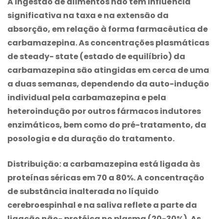
A ingestão de alimentos não tem influência
significativa na taxa e na extensão da
absorção, em relação à forma farmacêutica de
carbamazepina
. As concentrações plasmáticas
de steady- state (estado de equilíbrio) da
carbamazepina
são atingidas em cerca de uma
a duas semanas, dependendo da auto-indução
individual pela
carbamazepina
e pela
heteroindução por outros fármacos indutores
enzimáticos, bem como do pré-tratamento, da
posologia e da duração do tratamento.
Distribuição: a
carbamazepina
está ligada às
proteínas séricas em 70 a 80%. A concentração
de substância inalterada no líquido
cerebroespinhal e na saliva reflete a parte da
ligação não- protéica no plasma (20-30%). As