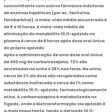
concomitante com outros fármacos indutores
de enzimas hepáticas (por ex.: fenitoína,
fenobarbital), a meia-vida média encontrada é
de 9 a 10 horas. A meia-vida média de
eliminação do metabólito 10,11-epóxido no
plasma é cerca de 6 horas após dose oral única
do próprio epóxido.
Após a administração de uma dose oral única
de 400 mg de
carbamazepina
, 72% são
excretadas na urina e 28% nas fezes. Na urina,
cerca de 2% da dose são recuperadas como
substância inalterada e cerca de 1% como
metabólito 10,11- epóxido, farmacologicamente
ativo. A
carbamazepina
é metabolizada no
fígado, onde a biotransformação via epóxido é
a mais importante, tendo o derivado 10,11-