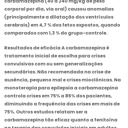
carbamazepina
(40 a 240 mg/kg de peso
corporal por dia, via oral) causou anomalias
(principalmente a dilatação dos ventrículos
cerebrais) em 4,7 % dos fetos expostos, quando
comparados com 1,3 % do grupo-controle.
Resultados de eficácia A
carbamazepina
é
tratamento inicial de escolha para crises
convulsivas com ou sem generalizações
secundárias. Não recomendada na crise de
ausência, pequeno mal e crises mioclônicas. Na
monoterapia para epilepsia a
carbamazepina
controla crises em 75% a 85% dos pacientes,
diminuindo a frequência das crises em mais de
75%. Outros estudos relatam ser a
carbamazepina
tão eficaz quanto a fenitoína
na terapia das convulsões iniciais em adultos