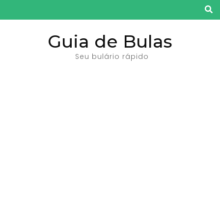
Pular
para
o
Guia de Bulas
conteúdo
Seu bulário rápido
(pressione
Enter)