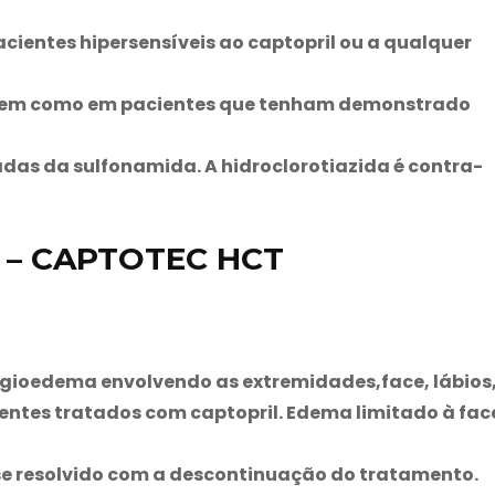
cientes hipersensíveis ao captopril ou a qualquer
 bem como em pacientes que tenham demonstrado
adas da sulfonamida. A hidroclorotiazida é contra-
s – CAPTOTEC HCT
ngioedema envolvendo as extremidades,face, lábios
ientes tratados com captopril. Edema limitado à fac
e resolvido com a descontinuação do tratamento.