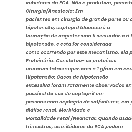
inibidores da ECA. Não é produtiva, persi
Cirurgia/Anestesia:
Em
pacientes em cirurgia de grande porte ou
hipotensão, captopril bloqueará a
formação de angiotensina II secundária à 
hipotensão, e esta for considerada
como ocorrendo por este mecanismo, ela p
Proteinúria:
Constatou- se proteínas
urinárias totais superiores a 1 g/dia em c
Hipotensão:
Casos de hipotensão
excessiva foram raramente observados e
possível do uso do captopril em
pessoas com depleção de sal/volume, em p
diálise renal.
Morbidade e
Mortalidade Fetal /Neonatal:
Quando usado
trimestres, os inibidores da ECA podem