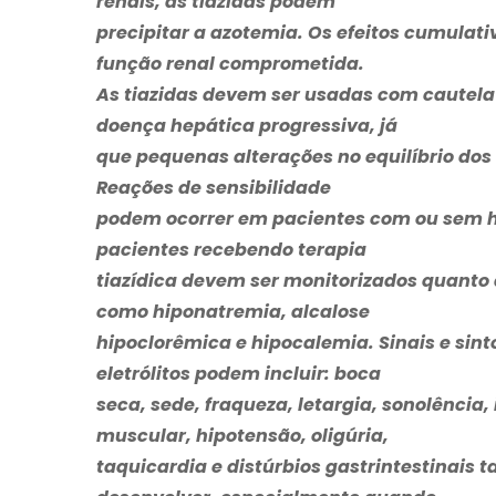
renais, as tiazidas podem
precipitar a azotemia. Os efeitos cumula
função renal comprometida.
As tiazidas devem ser usadas com cautel
doença hepática progressiva, já
que pequenas alterações no equilíbrio dos 
Reações de sensibilidade
podem ocorrer em pacientes com ou sem hi
pacientes recebendo terapia
tiazídica devem ser monitorizados quanto a 
como hiponatremia, alcalose
hipoclorêmica e hipocalemia. Sinais e sint
eletrólitos podem incluir: boca
seca, sede, fraqueza, letargia, sonolência
muscular, hipotensão, oligúria,
taquicardia e distúrbios gastrintestinais