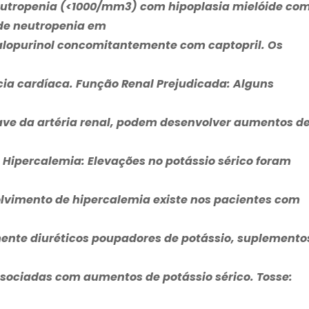
eutropenia (<1000/mm3) com hipoplasia mielóide co
 de neutropenia em
alopurinol concomitantemente com captopril. Os
cia cardíaca.
Função Renal Prejudicada:
Alguns
ve da artéria renal, podem desenvolver aumentos d
.
Hipercalemia:
Elevações no potássio sérico foram
olvimento de hipercalemia existe nos pacientes com
nte diuréticos poupadores de potássio, suplemento
associadas com aumentos de potássio sérico.
Tosse: