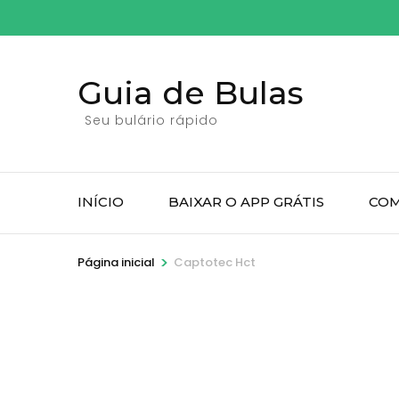
Pular
para
o
Guia de Bulas
conteúdo
(pressione
Seu bulário rápido
Enter)
INÍCIO
BAIXAR O APP GRÁTIS
COM
>
Página inicial
Captotec Hct