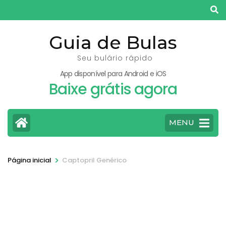
Pular
para
o
Guia de Bulas
conteúdo
Seu bulário rápido
(pressione
App disponível para Android e iOS
Enter)
Baixe grátis agora
MENU
>
Página inicial
Captopril Genérico