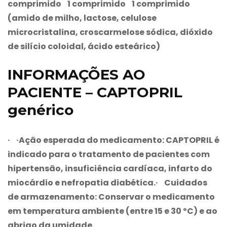
comprimido 1 comprimido 1 comprimido
(amido de milho, lactose, celulose
microcristalina, croscarmelose sódica, dióxido
de silício coloidal, ácido esteárico)
INFORMAÇÕES AO
PACIENTE – CAPTOPRIL
genérico
· ·Ação esperada do medicamento:
CAPTOPRIL é
indicado para o tratamento de pacientes com
hipertensão, insuficiência cardíaca, infarto do
miocárdio e nefropatia diabética.
· Cuidados
de armazenamento:
Conservar o medicamento
em temperatura ambiente (entre 15 e 30 ºC) e ao
abrigo da umidade.