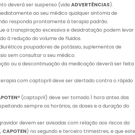
to deverá ser suspenso (vide
ADVERTÊNCIAS
).
mediatamente ao seu médico qualquer sintoma de
ue não responda prontamente à terapia padrão.
e a transpiração excessiva e desidratação podem levar
do à redução do volume de fluidos.
diuréticos poupadores de potássio, suplementos de
ssio sem consultar o seu médico.
pção ou a descontinuação da medicação deverá ser feita
erapia com captopril deve ser alertado contra o rápido
APOTEN
®
(captopril) deve ser tomado 1 hora antes das
espeitando sempre os horários, as doses e a duração do
ravidar devem ser avisadas com relação aos riscos da
,
CAPOTEN
) no segundo e terceiro trimestres, e que est