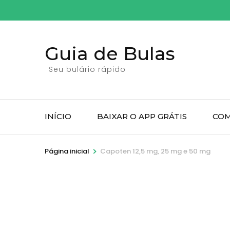
Pular
para
o
Guia de Bulas
conteúdo
(pressione
Seu bulário rápido
Enter)
INÍCIO
BAIXAR O APP GRÁTIS
COM
>
Página inicial
Capoten 12,5 mg, 25 mg e 50 mg