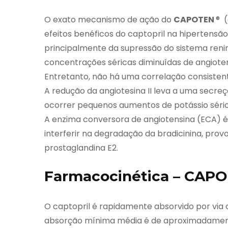
O exato mecanismo de ação do
CAPOTEN
® 
efeitos benéficos do captopril na hipertensão
principalmente da supressão do sistema reni
concentrações séricas diminuídas de angiotens
Entretanto, não há uma correlação consistente
A redução da angiotesina II leva a uma secre
ocorrer pequenos aumentos de potássio sérico
A enzima conversora de angiotensina (ECA) é
interferir na degradação da bradicinina, pr
prostaglandina E2.
Farmacocinética – CAP
O captopril é rapidamente absorvido por via 
absorção mínima média é de aproximadamente