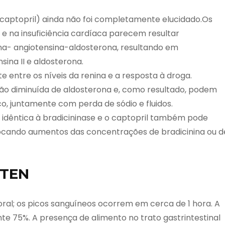
(captopril) ainda não foi completamente elucidado.Os
 e na insuficiência cardíaca parecem resultar
na- angiotensina-aldosterona, resultando em
ina II e aldosterona.
 entre os níveis da renina e a resposta à droga.
ção diminuída de aldosterona e, como resultado, podem
, juntamente com perda de sódio e fluidos.
 idêntica à bradicininase e o captopril também pode
ovocando aumentos das concentrações de bradicinina ou d
OTEN
oral; os picos sanguíneos ocorrem em cerca de 1 hora. A
 75%. A presença de alimento no trato gastrintestinal