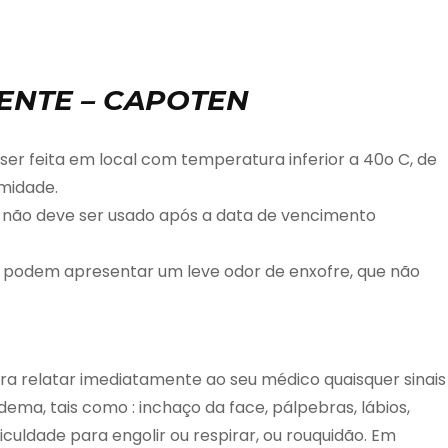
ENTE – CAPOTEN
ita em local com temperatura inferior a 40o C, de
umidade.
 não deve ser usado após a data de vencimento
) podem apresentar um leve odor de enxofre, que não
elatar imediatamente ao seu médico quaisquer sinais
ema, tais como : inchaço da face, pálpebras, lábios,
iculdade para engolir ou respirar, ou rouquidão. Em