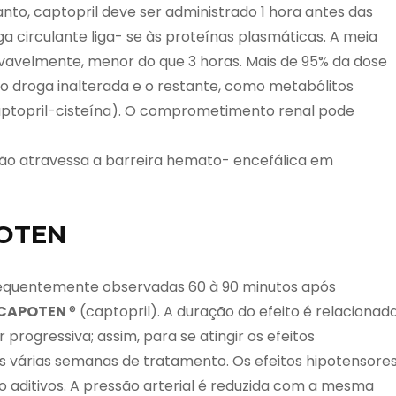
to, captopril deve ser administrado 1 hora antes das
 circulante liga- se às proteínas plasmáticas. A meia
ovavelmente, menor do que 3 horas. Mais de 95% da dose
mo droga inalterada e o restante, como metabólitos
 captopril-cisteína). O comprometimento renal pode
não atravessa a barreira hemato- encefálica em
POTEN
requentemente observadas 60 à 90 minutos após
CAPOTEN
® (captopril). A duração do efeito é relacionad
 progressiva; assim, para se atingir os efeitos
 várias semanas de tratamento. Os efeitos hipotensore
são aditivos. A pressão arterial é reduzida com a mesma