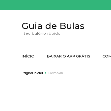
Pular
para
o
Guia de Bulas
conteúdo
(pressione
Seu bulário rápido
Enter)
INÍCIO
BAIXAR O APP GRÁTIS
COM
>
Página inicial
Camoxin