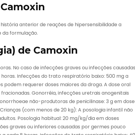
e Camoxin
stória anterior de reações de hipersensibilidade a
e da formulação.
gia) de Camoxin
 horas. No caso de infecções graves ou infecções causada
horas. Infecções do trato respiratório baixo: 500 mg a
es podem requerer doses maiores da droga. A dose oral
racionadas. Gonorréia, infecções uretrais anogenitais
onorrhoeae não-produtoras de penicilinase: 3 g em dose
Crianças (com menos de 20 kg): A posologia infantil não
ultos. Posologia habitual: 20 mg/kg/dia em doses
ções graves ou inferiores causadas por germes pouco