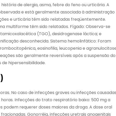
história de alergia, asma, febre do feno ou urticária. A
o observada e está geralmente associada à administração
ções e urticária têm sido relatadas freqüentemente.
ema multiforme têm sido relatados. Fígado: Observa-se
amicoxalacética (TGO), desidrogenase láctica; e
ignificação desconhecida. Sistema hemolinfático: Foram
rombocitopênica, eosinofilia, leucopenia e agranulocitos
 reações são geralmente reversíveis após a suspensão do
de hipersensibilidade.
)
 horas. No caso de infecções graves ou infecções causada
horas. Infecções do trato respiratório baixo: 500 mg a
es podem requerer doses maiores da droga. A dose oral
racionadas. Gonorréia, infecções uretrais anogenitais