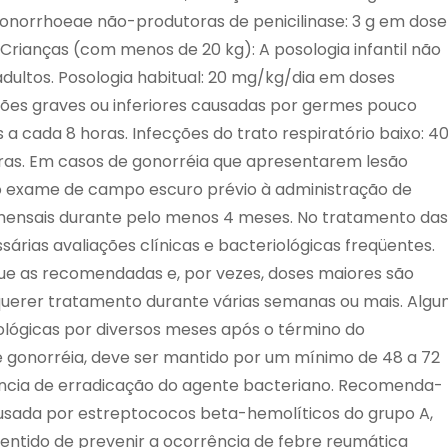
onorrhoeae não-produtoras de penicilinase: 3 g em dose
Crianças (com menos de 20 kg): A posologia infantil não
ultos. Posologia habitual: 20 mg/kg/dia em doses
ções graves ou inferiores causadas por germes pouco
a cada 8 horas. Infecções do trato respiratório baixo: 4
ras. Em casos de gonorréia que apresentarem lesão
eito exame de campo escuro prévio à administração de
s mensais durante pelo menos 4 meses. No tratamento das
sárias avaliações clínicas e bacteriológicas freqüentes.
ue as recomendadas e, por vezes, doses maiores são
querer tratamento durante várias semanas ou mais. Algu
ológicas por diversos meses após o término do
 gonorréia, deve ser mantido por um mínimo de 48 a 72
ência de erradicação do agente bacteriano. Recomenda-
usada por estreptococos beta-hemolíticos do grupo A,
sentido de prevenir a ocorrência de febre reumática