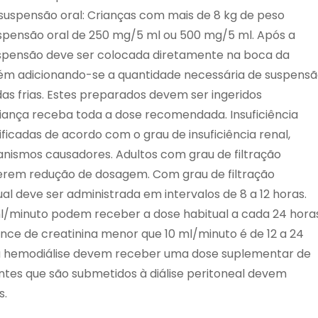
suspensão oral: Crianças com mais de 8 kg de peso
spensão oral de 250 mg/5 ml ou 500 mg/5 ml. Após a
uspensão deve ser colocada diretamente na boca da
bém adicionando-se a quantidade necessária de suspens
idas frias. Estes preparados devem ser ingeridos
iança receba toda a dose recomendada. Insuficiência
ficadas de acordo com o grau de insuficiência renal,
ganismos causadores. Adultos com grau de filtração
erem redução de dosagem. Com grau de filtração
al deve ser administrada em intervalos de 8 a 12 horas.
ml/minuto podem receber a dose habitual a cada 24 horas
nce de creatinina menor que 10 ml/minuto é de 12 a 24
s à hemodiálise devem receber uma dose suplementar de
entes que são submetidos à diálise peritoneal devem
s.