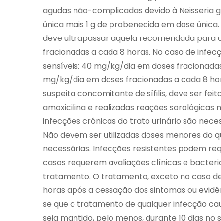
agudas não-complicadas devido à Neisseria g
única mais 1 g de probenecida em dose única. 
deve ultrapassar aquela recomendada para ad
fracionadas a cada 8 horas. No caso de infec
sensíveis: 40 mg/kg/dia em doses fracionadas 
mg/kg/dia em doses fracionadas a cada 8 ho
suspeita concomitante de sífilis, deve ser f
amoxicilina e realizadas reações sorológica
infecções crônicas do trato urinário são neces
Não devem ser utilizadas doses menores do q
necessárias. Infecções resistentes podem re
casos requerem avaliações clínicas e bacteri
tratamento. O tratamento, exceto no caso de
horas após a cessação dos sintomas ou evid
se que o tratamento de qualquer infecção ca
seja mantido, pelo menos, durante 10 dias no 