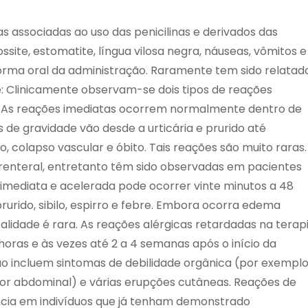
s associadas ao uso das penicilinas e derivados das
lossite, estomatite, língua vilosa negra, náuseas, vômitos e
forma oral da administração. Raramente tem sido relatad
: Clinicamente observam-se dois tipos de reações
as. As reações imediatas ocorrem normalmente dentro de
de gravidade vão desde a urticária e prurido até
colapso vascular e óbito. Tais reações são muito raras.
renteral, entretanto têm sido observadas em pacientes
 imediata e acelerada pode ocorrer vinte minutos a 48
 prurido, sibilo, espirro e febre. Embora ocorra edema
talidade é rara. As reações alérgicas retardadas na terap
ras e às vezes até 2 a 4 semanas após o início da
ão incluem sintomas de debilidade orgânica (por exempl
a, dor abdominal) e várias erupções cutâneas. Reações de
ncia em indivíduos que já tenham demonstrado