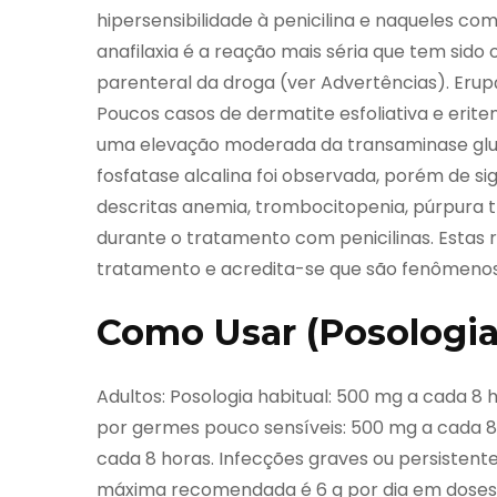
hipersensibilidade à penicilina e naqueles com 
anafilaxia é a reação mais séria que tem sid
parenteral da droga (ver Advertências). Erup
Poucos casos de dermatite esfoliativa e erit
uma elevação moderada da transaminase glut
fosfatase alcalina foi observada, porém de s
descritas anemia, trombocitopenia, púrpura t
durante o tratamento com penicilinas. Estas
tratamento e acredita-se que são fenômenos 
Como Usar (Posologia
Adultos: Posologia habitual: 500 mg a cada 8
por germes pouco sensíveis: 500 mg a cada 8 
cada 8 horas. Infecções graves ou persistent
máxima recomendada é 6 g por dia em doses f