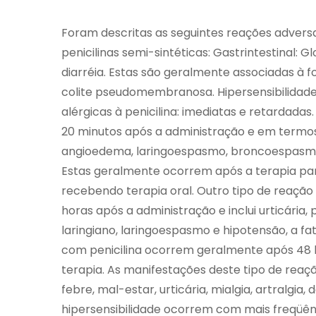
Foram descritas as seguintes reações adversa
penicilinas semi-sintéticas: Gastrintestinal: G
diarréia. Estas são geralmente associadas à 
colite pseudomembranosa. Hipersensibilidade
alérgicas à penicilina: imediatas e retardad
20 minutos após a administração e em termos 
angioedema, laringoespasmo, broncoespasmo, 
Estas geralmente ocorrem após a terapia pa
recebendo terapia oral. Outro tipo de reação
horas após a administração e inclui urticária,
laringiano, laringoespasmo e hipotensão, a fa
com penicilina ocorrem geralmente após 48 ho
terapia. As manifestações deste tipo de reaç
febre, mal-estar, urticária, mialgia, artralgi
hipersensibilidade ocorrem com mais freqüê