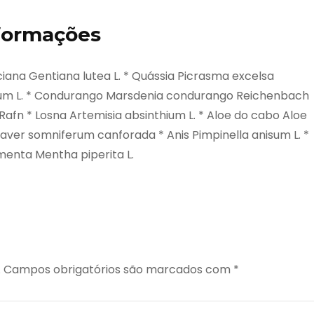
nformações
iana Gentiana lutea L. * Quássia Picrasma excelsa
um L. * Condurango Marsdenia condurango Reichenbach
afn * Losna Artemisia absinthium L. * Aloe do cabo Aloe
Papaver somniferum canforada * Anis Pimpinella anisum L. *
pimenta Mentha piperita L.
.
Campos obrigatórios são marcados com
*