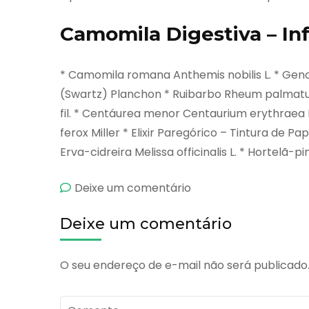
Camomila Digestiva – I
* Camomila romana Anthemis nobilis L. * Genc
(Swartz) Planchon * Ruibarbo Rheum palmat
fil. * Centáurea menor Centaurium erythraea R
ferox Miller * Elixir Paregórico – Tintura de 
Erva-cidreira Melissa officinalis L. * Hortelã-
emCamomila
Deixe um comentário
Digestiva
Deixe um comentário
O seu endereço de e-mail não será publicado
Comente