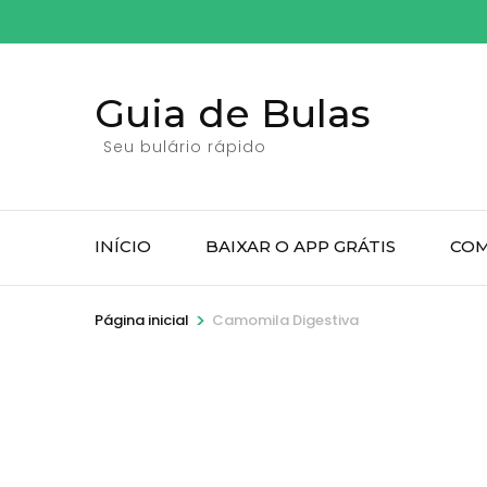
Pular
para
o
Guia de Bulas
conteúdo
(pressione
Seu bulário rápido
Enter)
INÍCIO
BAIXAR O APP GRÁTIS
COM
>
Página inicial
Camomila Digestiva