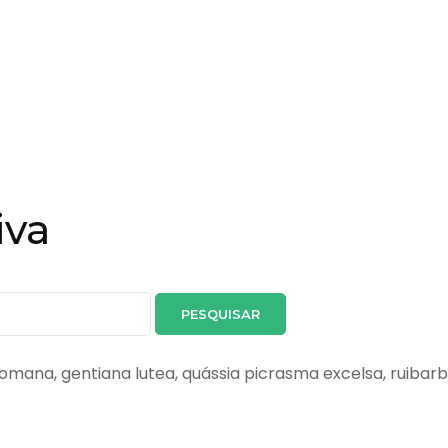
iva
 romana, gentiana lutea, quássia picrasma excelsa, ruibar