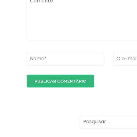
Name
*
Email
*
Pesquisar
por: