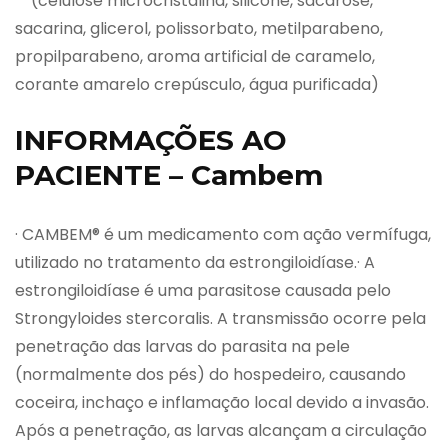
**(celulose microcristalina, silicone, sacarose,
sacarina, glicerol, polissorbato, metilparabeno,
propilparabeno, aroma artificial de caramelo,
corante amarelo crepúsculo, água purificada)
INFORMAÇÕES AO
PACIENTE – Cambem
· CAMBEM® é um medicamento com ação vermífuga,
utilizado no tratamento da estrongiloidíase.· A
estrongiloidíase é uma parasitose causada pelo
Strongyloides stercoralis. A transmissão ocorre pela
penetração das larvas do parasita na pele
(normalmente dos pés) do hospedeiro, causando
coceira, inchaço e inflamação local devido a invasão.
Após a penetração, as larvas alcançam a circulação