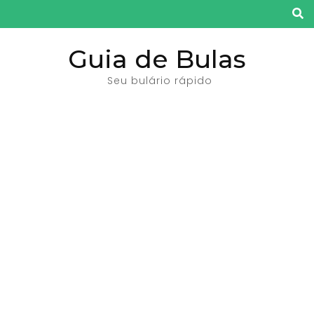
Pular
para
o
Guia de Bulas
conteúdo
Seu bulário rápido
(pressione
Enter)