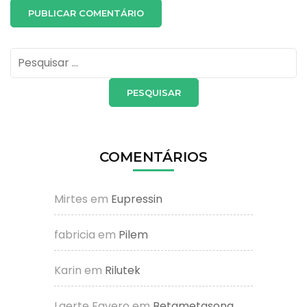
Pesquisar
por:
COMENTÁRIOS
Mirtes
em
Eupressin
fabricia
em
Pilem
Karin
em
Rilutek
Laerte Favero
em
Betametasona