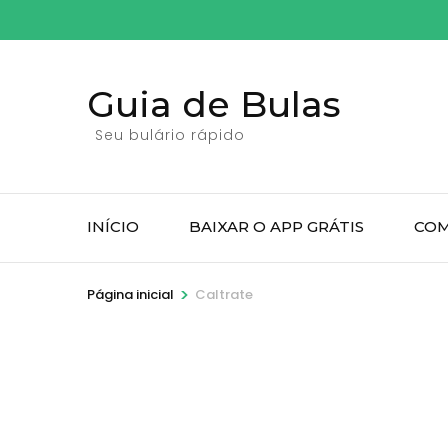
Pular
para
o
Guia de Bulas
conteúdo
(pressione
Seu bulário rápido
Enter)
INÍCIO
BAIXAR O APP GRÁTIS
COM
>
Página inicial
Caltrate