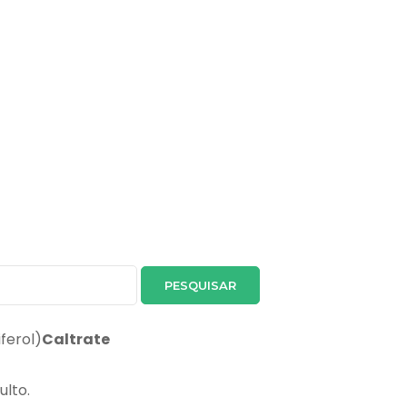
iferol)
Caltrate
ulto.