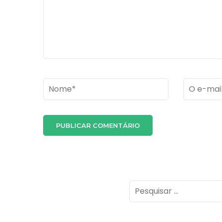
Name
*
Email
*
Pesquisar
por: