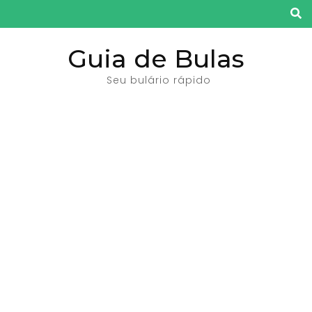
Pular
para
o
Guia de Bulas
conteúdo
Seu bulário rápido
(pressione
Enter)