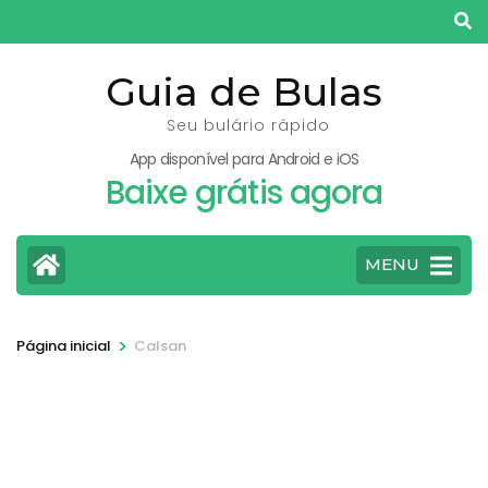
Pular
para
o
Guia de Bulas
conteúdo
Seu bulário rápido
(pressione
App disponível para Android e iOS
Enter)
Baixe grátis agora
MENU
>
Página inicial
Calsan