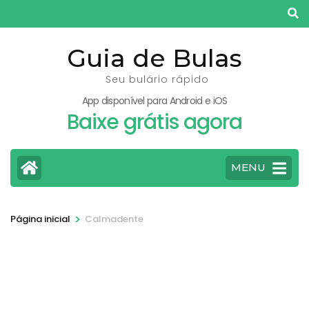
Pular
para
o
Guia de Bulas
conteúdo
Seu bulário rápido
(pressione
App disponível para Android e iOS
Enter)
Baixe grátis agora
MENU
>
Página inicial
Calmadente