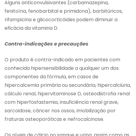
Alguns anticonvulsivantes (carbamazepina,
fenitoína, fenobarbital e primidona), barbitúricos,
rifampicina e glicocorticóides podem diminuir a
eficácia da vitamina D.
Contra-indicações e precauções
O produto é contra-indicado em pacientes com
conhecida hipersensibilidade a qualquer um dos
componentes da fórmula, em casos de
hipercalcemia primária ou secundária, hipercalciúria,
cálculo renal, hipervitaminose D, osteodistrofia renal
com hiperfosfastemia, insuficiência renal grave,
sarcoidose, câncer nos ossos, imobilização por
fraturas osteoporóticas e nefrocalcinose.
Os níveis de cálcio no sangue e urina, assim como as