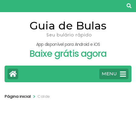
Pular
para
o
Guia de Bulas
conteúdo
Seu bulário rápido
(pressione
App disponível para Android e iOS
Enter)
Baixe grátis agora
MENU
>
Página inicial
Calde