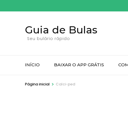
Pular
para
o
Guia de Bulas
conteúdo
(pressione
Seu bulário rápido
Enter)
INÍCIO
BAIXAR O APP GRÁTIS
COM
>
Página inicial
Calci-ped