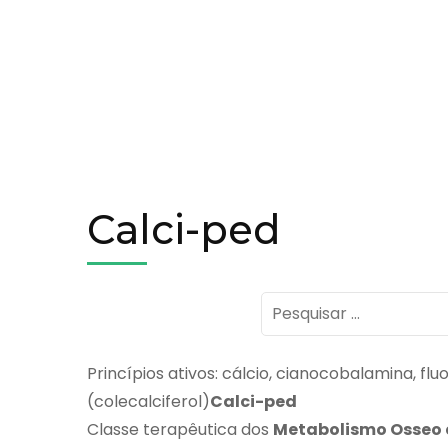
Calci-ped
Pesquisar
por:
Princípios ativos: cálcio, cianocobalamina, fluo
(colecalciferol)
Calci-ped
Classe terapêutica dos
Metabolismo Osseo 