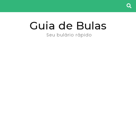
Pular
para
o
Guia de Bulas
conteúdo
Seu bulário rápido
(pressione
Enter)