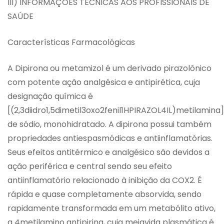
III) INFORMAÇÕES TÉCNICAS AOS PROFISSIONAIS DE
SAÚDE
Características Farmacológicas
A Dipirona ou metamizol é um derivado pirazolônico
com potente ação analgésica e antipirética, cuja
designação química é
[(2,3diidro1,5dimetil3oxo2fenil1HPIRAZOL4IL)metilamin
de sódio, monohidratado. A dipirona possui também
propriedades antiespasmódicas e antiinflamatórias.
Seus efeitos antitérmico e analgésico são devidos a
ação periférica e central sendo seu efeito
antiinflamatório relacionado à inibição da COX2. É
rápida e quase completamente absorvida, sendo
rapidamente transformada em um metabólito ativo,
a 4metilamino antipirina, cuja meiavida plasmática é