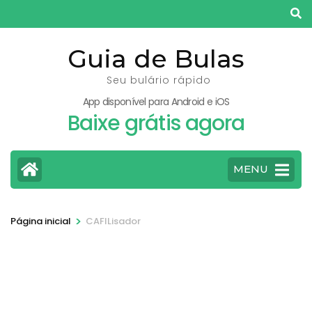
Pular
para
o
Guia de Bulas
conteúdo
Seu bulário rápido
(pressione
App disponível para Android e iOS
Enter)
Baixe grátis agora
MENU
>
Página inicial
CAFILisador