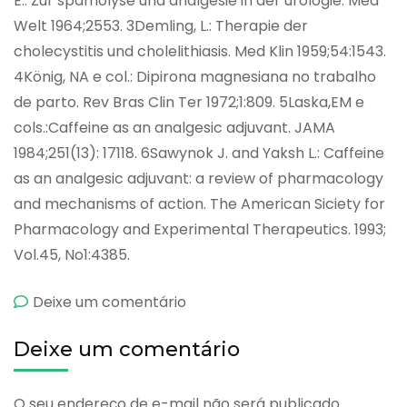
E.: Zur spamolyse und analgesie in der urologie. Méd
Welt 1964;2553. 3Demling, L.: Therapie der
cholecystitis und cholelithiasis. Med Klin 1959;54:1543.
4König, NA e col.: Dipirona magnesiana no trabalho
de parto. Rev Bras Clin Ter 1972;1:809. 5Laska,EM e
cols.:Caffeine as an analgesic adjuvant. JAMA
1984;251(13): 17118. 6Sawynok J. and Yaksh L.: Caffeine
as an analgesic adjuvant: a review of pharmacology
and mechanisms of action. The American Siciety for
Pharmacology and Experimental Therapeutics. 1993;
Vol.45, No1:4385.
emCAFILisador
Deixe um comentário
Deixe um comentário
O seu endereço de e-mail não será publicado.