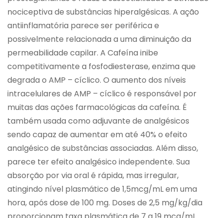
nociceptiva de substâncias hiperalgésicas. A ação
antiinflamatória parece ser periférica e
possivelmente relacionada a uma diminuição da
permeabilidade capilar. A Cafeína inibe
competitivamente a fosfodiesterase, enzima que
degrada o AMP – cíclico. O aumento dos níveis
intracelulares de AMP – cíclico é responsável por
muitas das ações farmacológicas da cafeína. É
também usada como adjuvante de analgésicos
sendo capaz de aumentar em até 40% o efeito
analgésico de substâncias associadas. Além disso,
parece ter efeito analgésico independente. Sua
absorção por via oral é rápida, mas irregular,
atingindo nível plasmático de 1,5mcg/mL em uma
hora, após dose de 100 mg. Doses de 2,5 mg/kg/dia
proporcionam taxa plasmática de 7 a 19 mcg/mL.