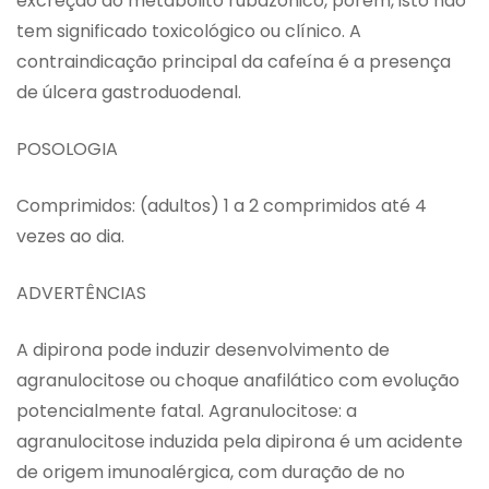
excreção do metabólito rubazônico, porém, isto não
tem significado toxicológico ou clínico. A
contraindicação principal da cafeína é a presença
de úlcera gastroduodenal.
POSOLOGIA
Comprimidos: (adultos) 1 a 2 comprimidos até 4
vezes ao dia.
ADVERTÊNCIAS
A dipirona pode induzir desenvolvimento de
agranulocitose ou choque anafilático com evolução
potencialmente fatal. Agranulocitose: a
agranulocitose induzida pela dipirona é um acidente
de origem imunoalérgica, com duração de no