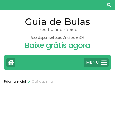
Pular
para
o
Guia de Bulas
conteúdo
Seu bulário rápido
(pressione
App disponível para Android e iOS
Enter)
Baixe grátis agora
MENU
>
Página inicial
Cafiaspirina