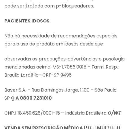
pode ser tratada com p-bloqueadores.
PACIENTES IDOSOS
Não há necessidade de recomendações especiais
para o uso do produto em idosos desde que
observadas as precauções, advertências e posologia
mencionadas acima. MS-1.7056.0015 – Farm. Resp.:
Braulio Lordêllo- CRF-SP 9496
Bayer S.A. – Rua Domingos Jorge, 1.100 – São Paulo,
SP
Ç A
0800 7231010
CNPJ 18.459.628/0001-15 – Indústria Brasileira
O/WT
VENDA SEM PRESCRIÇÃO MÉDICA
I!
U
..J
.MUL
!
HJ
.U