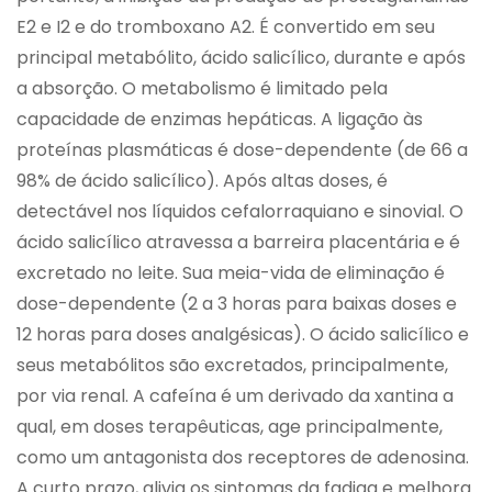
E2 e I2 e do tromboxano A2. É convertido em seu
principal metabólito, ácido salicílico, durante e após
a absorção. O metabolismo é limitado pela
capacidade de enzimas hepáticas. A ligação às
proteínas plasmáticas é dose-dependente (de 66 a
98% de ácido salicílico). Após altas doses, é
detectável nos líquidos cefalorraquiano e sinovial. O
ácido salicílico atravessa a barreira placentária e é
excretado no leite. Sua meia-vida de eliminação é
dose-dependente (2 a 3 horas para baixas doses e
12 horas para doses analgésicas). O ácido salicílico e
seus metabólitos são excretados, principalmente,
por via renal. A cafeína é um derivado da xantina a
qual, em doses terapêuticas, age principalmente,
como um antagonista dos receptores de adenosina.
A curto prazo, alivia os sintomas da fadiga e melhora