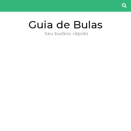
Pular
para
o
Guia de Bulas
conteúdo
Seu bulário rápido
(pressione
Enter)