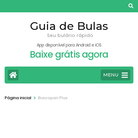
Pular
para
o
Guia de Bulas
conteúdo
Seu bulário rápido
(pressione
App disponível para Android e iOS
Enter)
Baixe grátis agora
MENU
>
Página inicial
Buscopan Plus