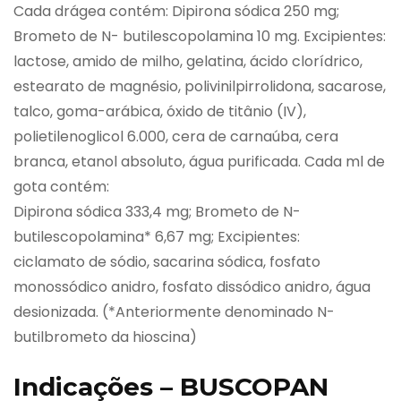
Cada drágea contém: Dipirona sódica 250 mg;
Brometo de N- butilescopolamina 10 mg. Excipientes:
lactose, amido de milho, gelatina, ácido clorídrico,
estearato de magnésio, polivinilpirrolidona, sacarose,
talco, goma-arábica, óxido de titânio (IV),
polietilenoglicol 6.000, cera de carnaúba, cera
branca, etanol absoluto, água purificada. Cada ml de
gota contém:
Dipirona sódica 333,4 mg; Brometo de N-
butilescopolamina* 6,67 mg; Excipientes:
ciclamato de sódio, sacarina sódica, fosfato
monossódico anidro, fosfato dissódico anidro, água
desionizada. (*Anteriormente denominado N-
butilbrometo da hioscina)
Indicações – BUSCOPAN