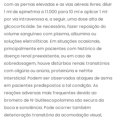
com as pernas elevadas e as vias aéreas livres; diluir
1 ml de epinefrina a 1:1.000 para 10 ml e aplicar 1 ml
por via intravenosa e, a seguir, uma dose alta de
glicocorticóide. Se necessário, fazer reposição do
volume sanguíneo com plasma, albumina ou
soluções eletrolíticas. Em situações ocasionais,
principalmente em pacientes com histórico de
doença renal preexistente, ou em caso de
sobredosagem, houve distúrbios renais transitórios
com oligúria ou anúria, proteinúria e nefrite
intersticial. Podem ser observados ataques de asma
em pacientes predispostos a tal condição. As
reações adversas mais frequentes devido ao
brometo de N-butilescopolamina são secura da
boca e sonolência. Pode ocorrer também
deterioração transitória da acomodação visual,