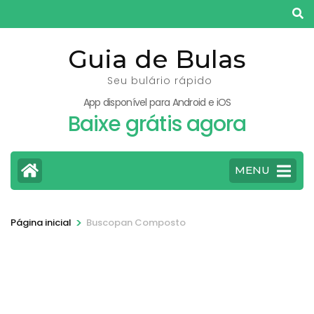
Pular
para
o
Guia de Bulas
conteúdo
Seu bulário rápido
(pressione
App disponível para Android e iOS
Enter)
Baixe grátis agora
MENU
>
Página inicial
Buscopan Composto