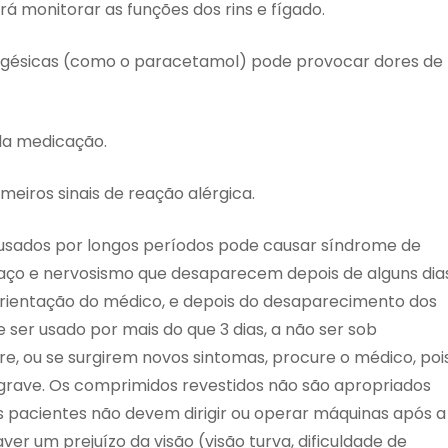
 monitorar as funções dos rins e fígado.
algésicas (como o paracetamol) pode provocar dores de
da medicação.
eiros sinais de reação alérgica.
 usados por longos períodos pode causar síndrome de
aço e nervosismo que desaparecem depois de alguns dias
orientação do médico, e depois do desaparecimento dos
er usado por mais do que 3 dias, a não ser sob
re, ou se surgirem novos sintomas, procure o médico, poi
 grave. Os comprimidos revestidos não são apropriados
s pacientes não devem dirigir ou operar máquinas após a
 um prejuízo da visão (visão turva, dificuldade de