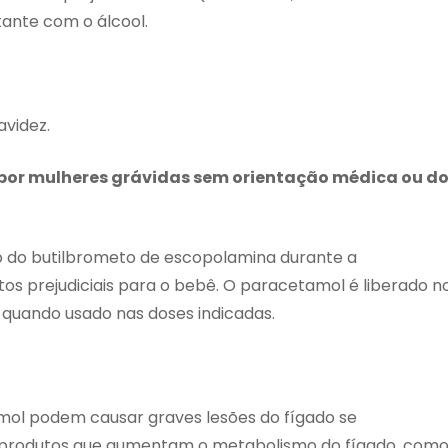
ante com o álcool.
videz.
 por mulheres grávidas sem orientação médica ou d
so do butilbrometo de escopolamina durante a
s prejudiciais para o bebê. O paracetamol é liberado n
 quando usado nas doses indicadas.
ol podem causar graves lesões do fígado se
produtos que aumentam o metabolismo do fígado, com