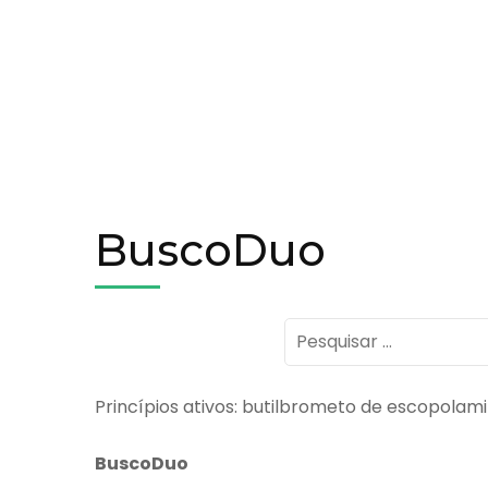
BuscoDuo
Pesquisar
por:
Princípios ativos: butilbrometo de escopolam
BuscoDuo