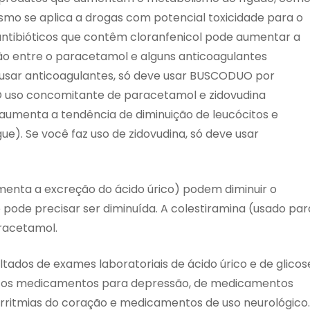
smo se aplica a drogas com potencial toxicidade para o
antibióticos que contêm cloranfenicol pode aumentar a
ção entre o paracetamol e alguns anticoagulantes
ê usar anticoagulantes, só deve usar BUSCODUO por
O uso concomitante de paracetamol e zidovudina
aumenta a tendência de diminuição de leucócitos e
ue). Se você faz uso de zidovudina, só deve usar
nta a excreção do ácido úrico) podem diminuir o
pode precisar ser diminuída. A colestiramina (usado par
aracetamol.
ados de exames laboratoriais de ácido úrico e de glicos
rtos medicamentos para depressão, de medicamentos
rritmias do coração e medicamentos de uso neurológico.