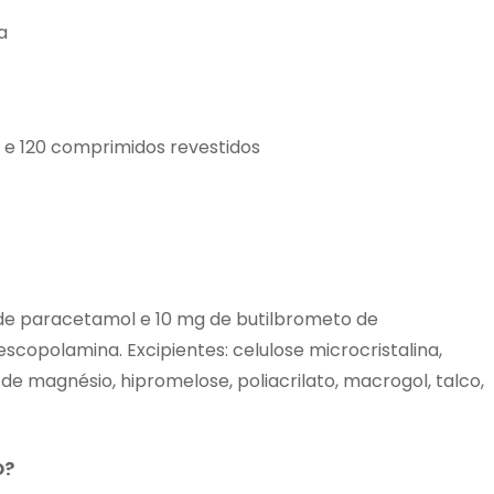
a
e 120 comprimidos revestidos
e paracetamol e 10 mg de butilbrometo de
copolamina. Excipientes: celulose microcristalina,
o de magnésio, hipromelose, poliacrilato, macrogol, talco,
O?