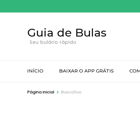
Pular
para
o
Guia de Bulas
conteúdo
(pressione
Seu bulário rápido
Enter)
INÍCIO
BAIXAR O APP GRÁTIS
COM
>
Página inicial
BuscoDuo