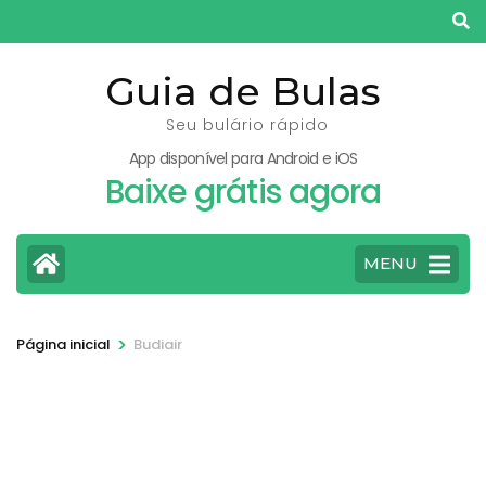
Pular
para
o
Guia de Bulas
conteúdo
Seu bulário rápido
(pressione
App disponível para Android e iOS
Enter)
Baixe grátis agora
MENU
>
Página inicial
Budiair