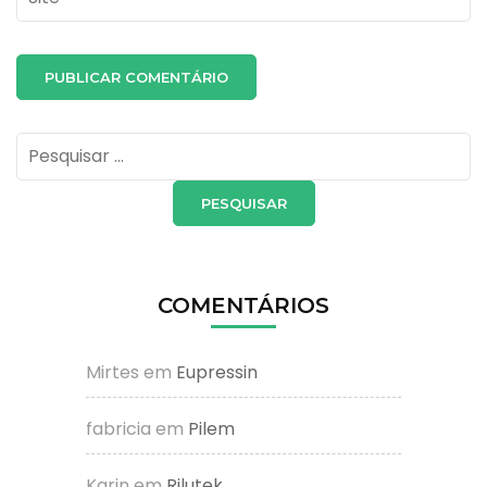
Pesquisar
por:
COMENTÁRIOS
Mirtes
em
Eupressin
fabricia
em
Pilem
Karin
em
Rilutek