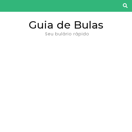
Pular
para
o
Guia de Bulas
conteúdo
Seu bulário rápido
(pressione
Enter)