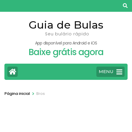
Pular
para
o
Guia de Bulas
conteúdo
Seu bulário rápido
(pressione
App disponível para Android e iOS
Enter)
Baixe grátis agora
MENU
>
Página inicial
Bros