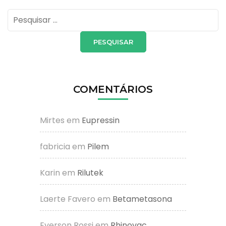
Pesquisar
por:
COMENTÁRIOS
Mirtes
em
Eupressin
fabricia
em
Pilem
Karin
em
Rilutek
Laerte Favero
em
Betametasona
Everson Rossi
em
Rhinovac