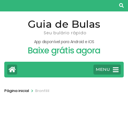
Pular
para
o
Guia de Bulas
conteúdo
Seu bulário rápido
(pressione
App disponível para Android e iOS
Enter)
Baixe grátis agora
MENU
>
Página inicial
Bronfilil