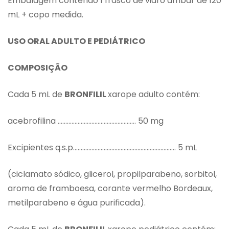
Embalagem contendo 1 frasco de vidro âmbar de 120
mL + copo medida.
USO ORAL ADULTO E PEDIÁTRICO
COMPOSIÇÃO
Cada 5 mL de
BRONFILIL
xarope adulto contém:
acebrofilina …………………………………………… 50 mg
Excipientes q.s.p…………………………………………………………. 5 mL
(ciclamato sódico, glicerol, propilparabeno, sorbitol,
aroma de framboesa, corante vermelho Bordeaux,
metilparabeno e água purificada).