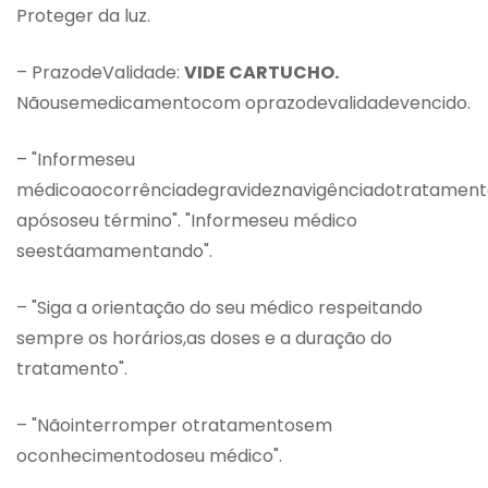
Proteger da luz.
– PrazodeValidade:
VIDE CARTUCHO.
Nãousemedicamentocom oprazodevalidadevencido.
– "Informeseu
médicoaocorrênciadegravideznavigênciadotratamen
apósoseu término". "Informeseu médico
seestáamamentando".
– "Siga a orientação do seu médico respeitando
sempre os horários,as doses e a duração do
tratamento".
– "Nãointerromper otratamentosem
oconhecimentodoseu médico".