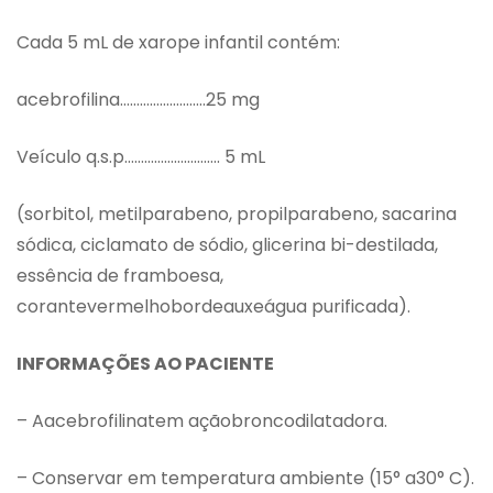
Cada 5 mL de xarope infantil contém:
acebrofilina……………………..25 mg
Veículo q.s.p……………………….. 5 mL
(sorbitol, metilparabeno, propilparabeno, sacarina
sódica, ciclamato de sódio, glicerina bi-destilada,
essência de framboesa,
corantevermelhobordeauxeágua purificada).
INFORMAÇÕES AO PACIENTE
– Aacebrofilinatem açãobroncodilatadora.
– Conservar em temperatura ambiente (15° a30° C).