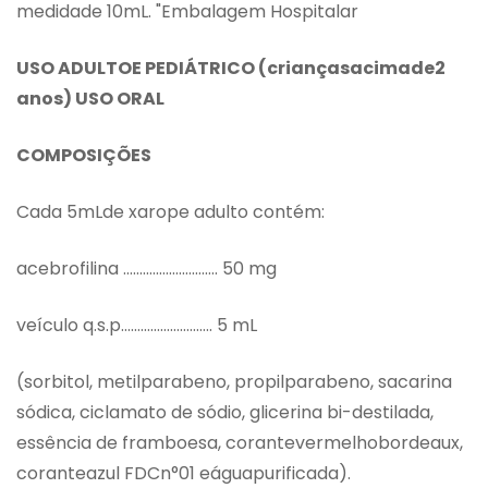
medidade 10mL. "Embalagem Hospitalar
USO ADULTOE PEDIÁTRICO (criançasacimade2
anos) USO ORAL
COMPOSIÇÕES
Cada 5mLde xarope adulto contém:
acebrofilina ……………………….. 50 mg
veículo q.s.p………………………. 5 mL
(sorbitol, metilparabeno, propilparabeno, sacarina
sódica, ciclamato de sódio, glicerina bi-destilada,
essência de framboesa, corantevermelhobordeaux,
coranteazul FDCn°01 eáguapurificada).