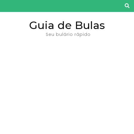
Pular
para
o
Guia de Bulas
conteúdo
Seu bulário rápido
(pressione
Enter)