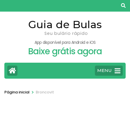
Pular
para
o
Guia de Bulas
conteúdo
Seu bulário rápido
(pressione
App disponível para Android e iOS
Enter)
Baixe grátis agora
MENU
>
Página inicial
Broncovit