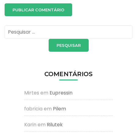
Pesquisar
por:
COMENTÁRIOS
Mirtes
em
Eupressin
fabricia
em
Pilem
Karin
em
Rilutek