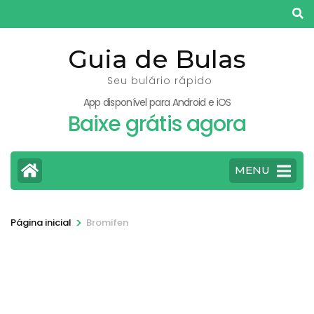
Pular
para
o
Guia de Bulas
conteúdo
Seu bulário rápido
(pressione
App disponível para Android e iOS
Enter)
Baixe grátis agora
MENU
>
Página inicial
Bromifen