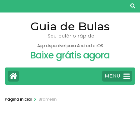
Pular
para
o
Guia de Bulas
conteúdo
Seu bulário rápido
(pressione
App disponível para Android e iOS
Enter)
Baixe grátis agora
MENU
>
Página inicial
Bromelin