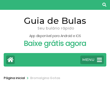
Pular
para
o
Guia de Bulas
conteúdo
Seu bulário rápido
(pressione
App disponível para Android e iOS
Enter)
Baixe grátis agora
MENU
>
Página inicial
Bromalgina Gotas