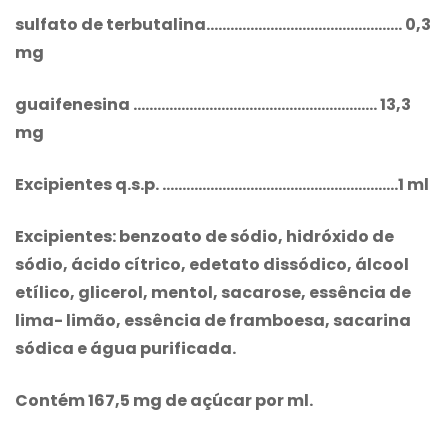
sulfato de terbutalina…………………………………………. 0,3
mg
guaifenesina ……………………………………………………. 13,3
mg
Excipientes q.s.p. …………………………………………………..1 ml
Excipientes: benzoato de sódio, hidróxido de
sódio, ácido cítrico, edetato dissódico, álcool
etílico, glicerol, mentol, sacarose, essência de
lima- limão, essência de framboesa, sacarina
sódica e água purificada.
Contém 167,5 mg de açúcar por ml.