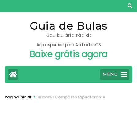
Pular
para
o
Guia de Bulas
conteúdo
Seu bulário rápido
(pressione
App disponível para Android e iOS
Enter)
Baixe grátis agora
MENU
>
Página inicial
Bricanyl Composto Expectorante