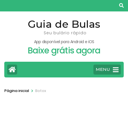
Pular
para
o
Guia de Bulas
conteúdo
Seu bulário rápido
(pressione
App disponível para Android e iOS
Enter)
Baixe grátis agora
MENU
>
Página inicial
Botox