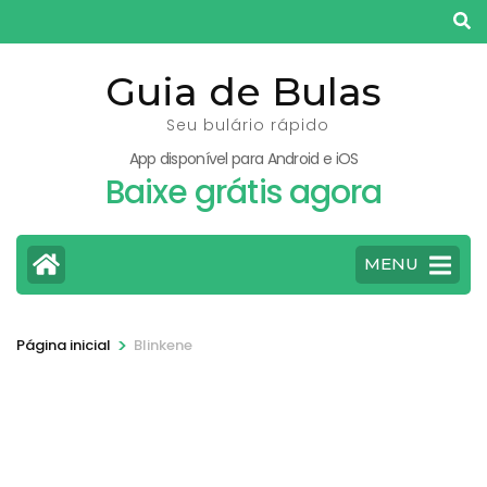
Pular
para
o
Guia de Bulas
conteúdo
Seu bulário rápido
(pressione
App disponível para Android e iOS
Enter)
Baixe grátis agora
MENU
>
Página inicial
Blinkene