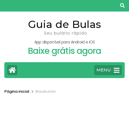
Pular
para
o
Guia de Bulas
conteúdo
Seu bulário rápido
(pressione
App disponível para Android e iOS
Enter)
Baixe grátis agora
MENU
>
Página inicial
Blaubumin