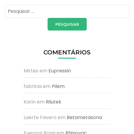
Pesquisar
por:
COMENTÁRIOS
Mirtes
em
Eupressin
fabricia
em
Pilem
Karin
em
Rilutek
Laerte Favero
em
Betametasona
Everson Rossi
em
Rhinovac