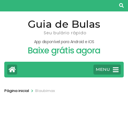
Pular
para
o
Guia de Bulas
conteúdo
Seu bulário rápido
(pressione
App disponível para Android e iOS
Enter)
Baixe grátis agora
MENU
>
Página inicial
Blaubimax