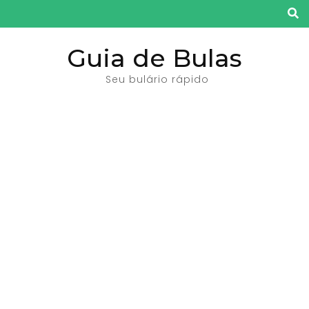
Pular
para
o
Guia de Bulas
conteúdo
Seu bulário rápido
(pressione
Enter)